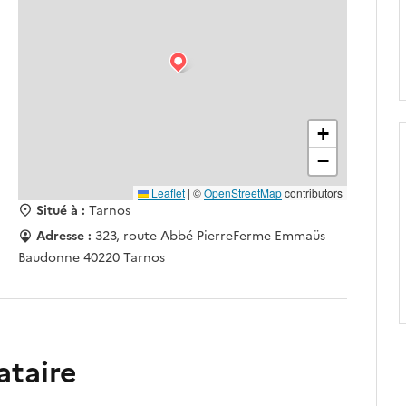
+
−
Leaflet
|
©
OpenStreetMap
contributors
Situé à :
Tarnos
Adresse :
323, route Abbé PierreFerme Emmaüs
Baudonne 40220 Tarnos
ataire