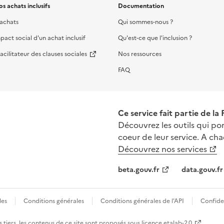
s achats inclusifs
Documentation
 achats
Qui sommes-nous ?
mpact social d'un achat inclusif
Qu'est-ce que l'inclusion ?
acilitateur des clauses sociales
Nos ressources
FAQ
Ce service fait partie de la
Découvrez les outils qui por
coeur de leur service. A cha
Découvrez nos services
beta.gouv.fr
data.gouv.fr
les
Conditions générales
Conditions générales de l'API
Confiden
 tiers, les contenus de ce site sont proposés sous
licence etalab-2.0