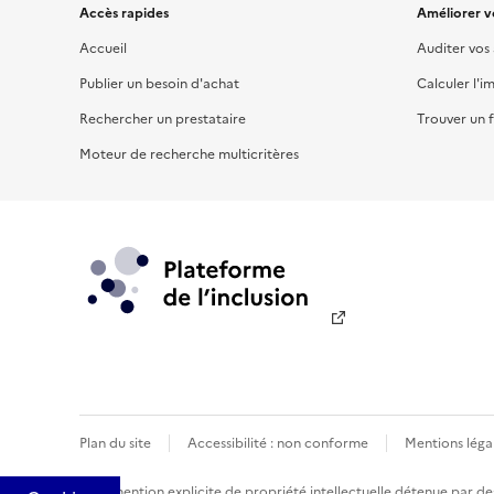
Accès rapides
Améliorer vo
Accueil
Auditer vos
Publier un besoin d'achat
Calculer l'i
Rechercher un prestataire
Trouver un f
Moteur de recherche multicritères
Plan du site
Accessibilité : non conforme
Mentions léga
Sauf mention explicite de propriété intellectuelle détenue par des