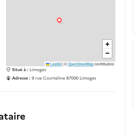
+
−
Leaflet
|
©
OpenStreetMap
contributors
Situé à :
Limoges
Adresse :
9 rue Courteline 87000 Limoges
ataire