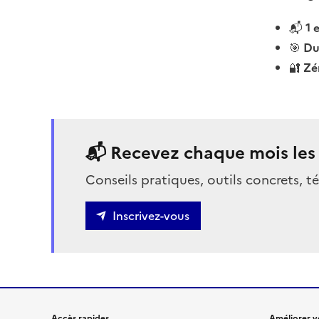
📬
1 
🎯
Du
🔐
Zé
📬 Recevez chaque mois les m
Conseils pratiques, outils concrets, t
Inscrivez-vous
Accès rapides
Améliorer vo