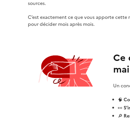
sources.
C’est exactement ce que vous apporte cette new
pour décider mois après mois.
Ce 
mai
Un conc
🧠
Co
👀
S’i
🔎
Res