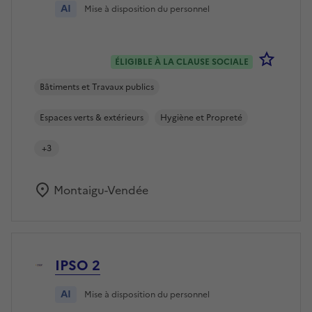
AI
Mise à disposition du personnel
Se co
ÉLIGIBLE À LA CLAUSE SOCIALE
Bâtiments et Travaux publics
Espaces verts & extérieurs
Hygiène et Propreté
+3
Montaigu-Vendée
IPSO 2
AI
Mise à disposition du personnel