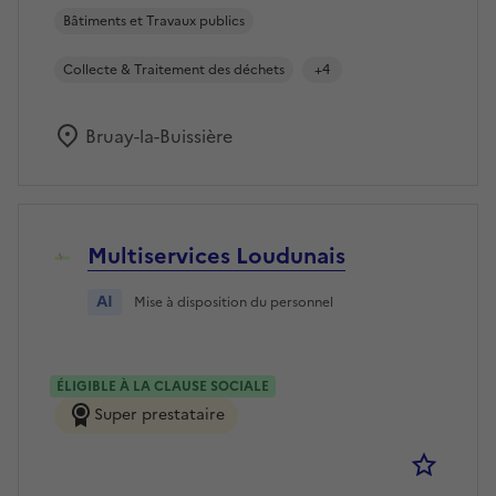
Bâtiments et Travaux publics
Collecte & Traitement des déchets
+4
Bruay-la-Buissière
Multiservices Loudunais
AI
Mise à disposition du personnel
ÉLIGIBLE À LA CLAUSE SOCIALE
Super prestataire
Se co