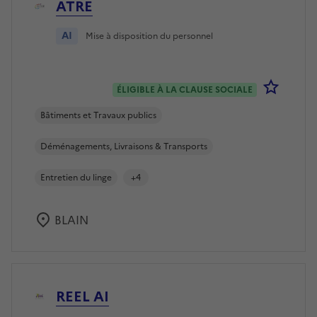
ATRE
AI
Mise à disposition du personnel
Se co
ÉLIGIBLE À LA CLAUSE SOCIALE
Bâtiments et Travaux publics
Déménagements, Livraisons & Transports
Entretien du linge
+4
BLAIN
REEL AI