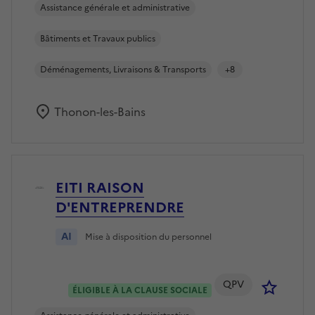
Assistance générale et administrative
Bâtiments et Travaux publics
Déménagements, Livraisons & Transports
+8
Thonon-les-Bains
EITI RAISON
D'ENTREPRENDRE
AI
Mise à disposition du personnel
QPV
Se co
ÉLIGIBLE À LA CLAUSE SOCIALE