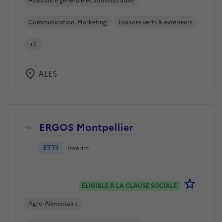
Assistance générale et administrative
Communication, Marketing
Espaces verts & extérieurs
+2
ALES
ERGOS Montpellier
ETTI
Intérim
Se co
ÉLIGIBLE À LA CLAUSE SOCIALE
Agro-Alimentaire