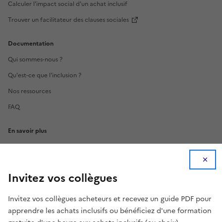
Calculer l'impact social d'un achat inclusif
Trouver un facilitateur des clauses sociales
Documentation
Qui sommes-nous ?
Qu'est-ce que l'inclusion ?
Nos ressources
FAQ
En savoir plus
Code source
API
Invitez vos collègues
Statistiques
Invitez vos collègues acheteurs et recevez un guide PDF pour
apprendre les achats inclusifs ou bénéficiez d'une formation