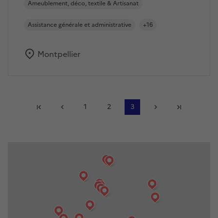
Ameublement, déco, textile & Artisanat
Assistance générale et administrative
+16
Montpellier
Première page
Page précédente
1
2
3
Page suivante
Dernière