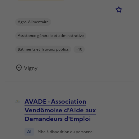
Se co
Agro-Alimentaire
Assistance générale et administrative
Bâtiments et Travaux publics
+10
Vigny
AVADE - Association
Vendômoise d'Aide aux
Demandeurs d'Emploi
AI
Mise à disposition du personnel