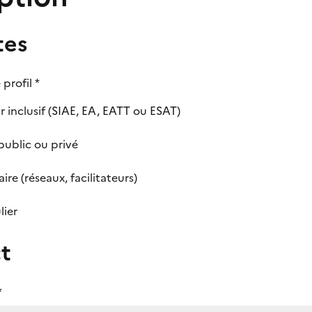
tes
 profil
*
r inclusif (SIAE, EA, EATT ou ESAT)
ublic ou privé
ire (réseaux, facilitateurs)
lier
t
*