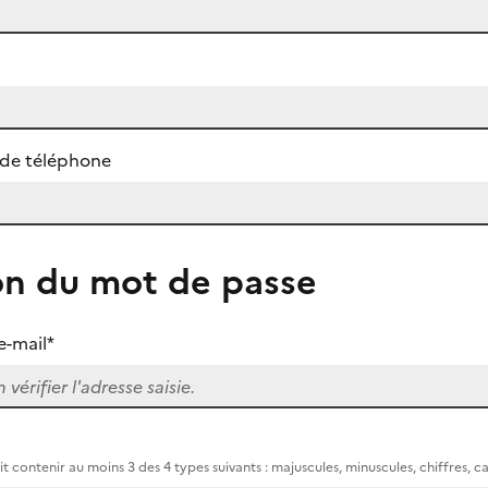
de téléphone
on du mot de passe
e-mail*
t contenir au moins 3 des 4 types suivants : majuscules, minuscules, chiffres, c